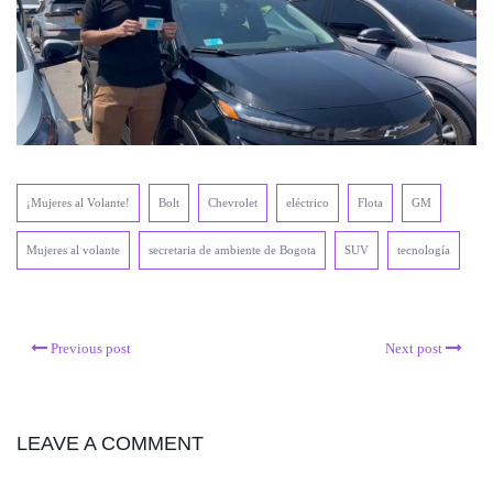
¡Mujeres al Volante!
Bolt
Chevrolet
eléctrico
Flota
GM
Mujeres al volante
secretaria de ambiente de Bogota
SUV
tecnología
Previous post
Next post
LEAVE A COMMENT