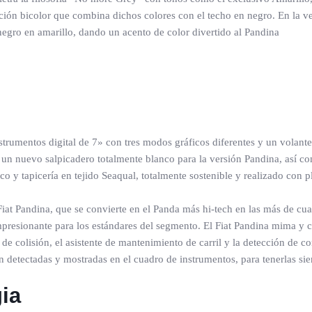
ión bicolor que combina dichos colores con el techo en negro. En la ver
 negro en amarillo, dando un acento de color divertido al Pandina
instrumentos digital de 7» con tres modos gráficos diferentes y un volan
 nuevo salpicadero totalmente blanco para la versión Pandina, así como
nco y tapicería en tejido Seaqual, totalmente sostenible y realizado con 
 Fiat Pandina, que se convierte en el Panda más hi-tech en las más de cu
impresionante para los estándares del segmento. El Fiat Pandina mima y
 colisión, el asistente de mantenimiento de carril y la detección de co
n detectadas y mostradas en el cuadro de instrumentos, para tenerlas si
ia