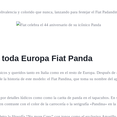
olivalencia y colorido que nunca, lanzando para festejar el Fiat Padandi
e toda Europa Fiat Panda
icos y queridos tanto en Italia como en el resto de Europa. Después de
e la historia de este modelo: el Fiat Pandina, que toma su nombre del a
n por detalles lúdicos como como la carita de panda en el tapacubos. En
 contraste con el color de la carrocería o la serigrafía «Pandina» en la
etra la filosofía “No more Grey” con tonos como el exclusivo Amarillo,