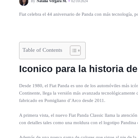
By
Natalia Vergara M.
02/10/2024
Fiat celebra el 44 aniversario de Panda con más tecnología, p
Table of Contents
Iconico para la historia d
Desde 1980, el Fiat Panda es uno de los automóviles más icón
Continente, llega la versión más avanzada tecnológicamente d
fabricado en Pomigliano d’Arco desde 2011.
A primera vista, el nuevo Fiat Panda Classic llama la atenció
con detalles tales como una moldura con el logotipo Pandina en
Además de una nueva gama de colores que sigue al pie de la l