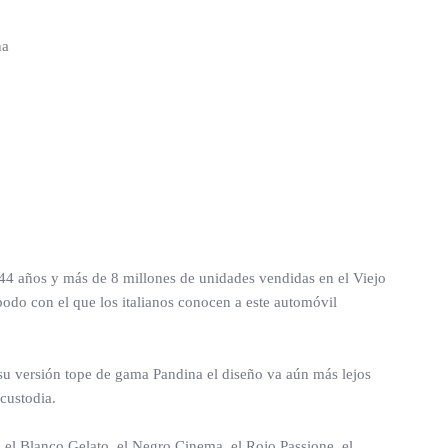
na
 44 años y más de 8 millones de unidades vendidas en el Viejo
podo con el que los italianos conocen a este automóvil
 su versión tope de gama Pandina el diseño va aún más lejos
 custodia.
 el Blanco Gelato, el Negro Cinema, el Rojo Passione, el