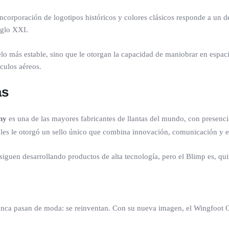
ncorporación de logotipos históricos y colores clásicos responde a un d
iglo XXI.
lo más estable, sino que le otorgan la capacidad de maniobrar en espaci
culos aéreos.
as
ny
es una de las mayores fabricantes de llantas del mundo, con presenci
ibles le otorgó un sello único que combina innovación, comunicación y 
uen desarrollando productos de alta tecnología, pero el Blimp es, quizá
nca pasan de moda: se reinventan. Con su nueva imagen, el Wingfoot On