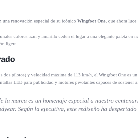
n una renovación especial de su icónico
Wingfoot One
, que ahora luce
nales colores azul y amarillo ceden el lugar a una elegante paleta en n
ón ligera.
vado
os dos pilotos) y velocidad máxima de 113 km/h, el Wingfoot One es un
allas LED para publicidad y motores pivotantes capaces de sostener al di
 de la marca es un homenaje especial a nuestro centena
year. Según la ejecutiva, este rediseño ha despertado 