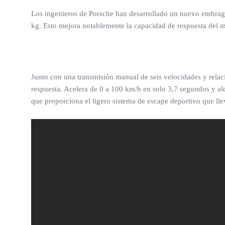
Los ingenieros de Porsche han desarrollado un nuevo embragu
kg. Esto mejora notablemente la capacidad de respuesta del 
Junto con una transmisión manual de seis velocidades y relac
respuesta. Acelera de 0 a 100 km/h en solo 3,7 segundos y a
que proporciona el ligero sistema de escape deportivo que llev