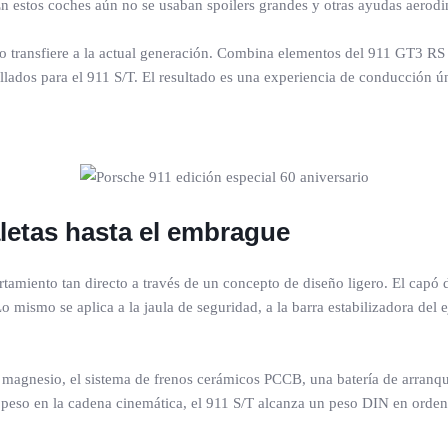
. En estos coches aún no se usaban spoilers grandes y otras ayudas aerod
 lo transfiere a la actual generación. Combina elementos del 911 GT3 R
ados para el 911 S/T. El resultado es una experiencia de conducción ú
aletas hasta el embrague
amiento tan directo a través de un concepto de diseño ligero. El capó del
ismo se aplica a la jaula de seguridad, a la barra estabilizadora del ej
agnesio, el sistema de frenos cerámicos PCCB, una batería de arranque d
 de peso en la cadena cinemática, el 911 S/T alcanza un peso DIN en ord