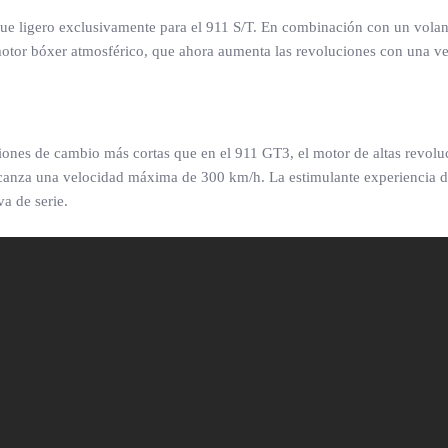
e ligero exclusivamente para el 911 S/T. En combinación con un volan
motor bóxer atmosférico, que ahora aumenta las revoluciones con una v
iones de cambio más cortas que en el 911 GT3, el motor de altas revolu
lcanza una velocidad máxima de 300 km/h. La estimulante experiencia d
a de serie.