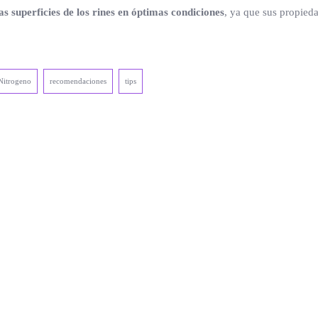
as superficies de los rines en óptimas condiciones
, ya que sus propied
Nitrogeno
recomendaciones
tips
.