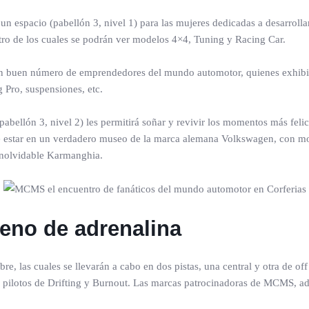
 espacio (pabellón 3, nivel 1) para las mujeres dedicadas a desarrolla
tro de los cuales se podrán ver modelos 4×4, Tuning y Racing Car.
un buen número de emprendedores del mundo automotor, quienes exhibir
 Pro, suspensiones, etc.
bellón 3, nivel 2) les permitirá soñar y revivir los momentos más felice
a de estar en un verdadero museo de la marca alemana Volkswagen, con mo
inolvidable Karmanghia.
eno de adrenalina
ibre, las cuales se llevarán a cabo en dos pistas, una central y otra de of
es pilotos de Drifting y Burnout. Las marcas patrocinadoras de MCMS, a