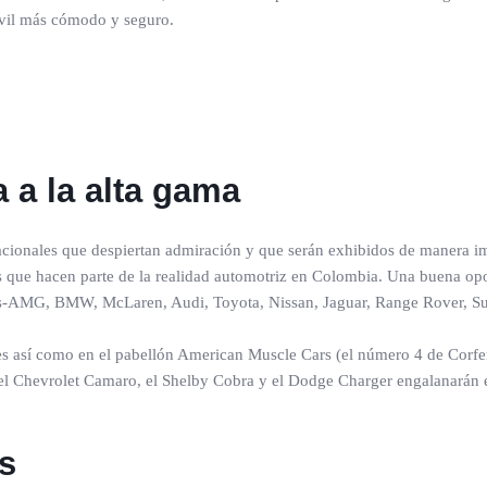
vil más cómodo y seguro.
 a la alta gama
racionales que despiertan admiración y que serán exhibidos de manera 
sos que hacen parte de la realidad automotriz en Colombia. Una buena o
s-AMG, BMW, McLaren, Audi, Toyota, Nissan, Jaguar, Range Rover, Suba
es así como en el pabellón American Muscle Cars (el número 4 de Corf
l Chevrolet Camaro, el Shelby Cobra y el Dodge Charger engalanarán est
s