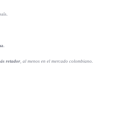
aís.
na
.
ás retador
, al menos en el mercado colombiano.