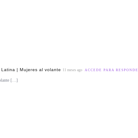
 Latina | Mujeres al volante
11 meses ago
ACCEDE PARA RESPOND
olante […]
.