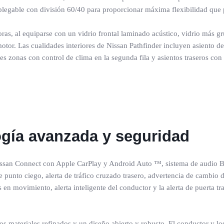
es plegable con división 60/40 para proporcionar máxima flexibilidad que 
ras, al equiparse con un vidrio frontal laminado acústico, vidrio más gr
otor. Las cualidades interiores de Nissan Pathfinder incluyen asiento de
es zonas con control de clima en la segunda fila y asientos traseros con
ogía avanzada y seguridad
issan Connect con Apple CarPlay y Android Auto ™, sistema de audio B
 punto ciego, alerta de tráfico cruzado trasero, advertencia de cambio d
s en movimiento, alerta inteligente del conductor y la alerta de puerta t
uevos materiales refinados y un diseño abierto y robusto. El conductor y