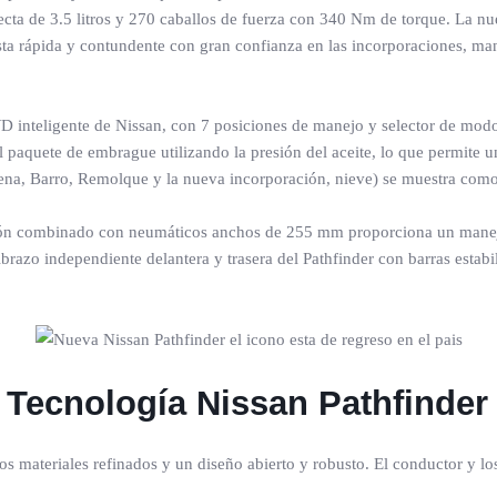
cta de 3.5 litros y 270 caballos de fuerza con 340 Nm de torque. La n
sta rápida y contundente con gran confianza en las incorporaciones, man
4WD inteligente de Nissan, con 7 posiciones de manejo y selector de mo
 al paquete de embrague utilizando la presión del aceite, lo que permite
rena, Barro, Remolque y la nueva incorporación, nieve) se muestra com
iñón combinado con neumáticos anchos de 255 mm proporciona un manejo 
razo independiente delantera y trasera del Pathfinder con barras estabil
y Tecnología
Nissan Pathfinder
uevos materiales refinados y un diseño abierto y robusto. El conductor y