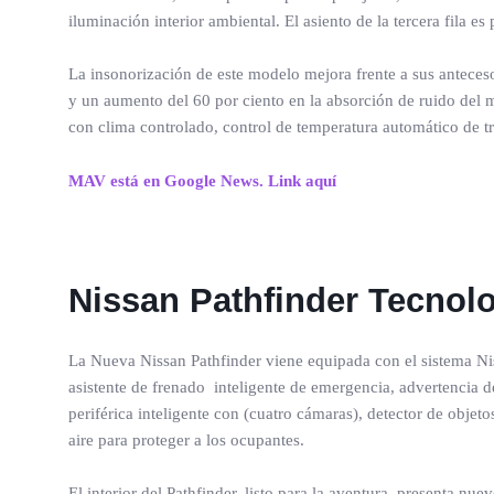
iluminación interior ambiental. El asiento de la tercera fila 
La insonorización de este modelo mejora frente a sus anteceso
y un aumento del 60 por ciento en la absorción de ruido del m
con clima controlado, control de temperatura automático de tr
MAV está en Google News. Link aquí
Nissan Pathfinder Tecnol
La Nueva Nissan Pathfinder viene equipada con el sistema N
asistente de frenado inteligente de emergencia, advertencia de
periférica inteligente con (cuatro cámaras), detector de objeto
aire para proteger a los ocupantes.
El interior del Pathfinder, listo para la aventura, presenta n