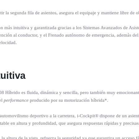
ir la segunda fila de asientos, asegura el equipaje y mantiene libre de 
n más intuitiva y garantizada gracias a los Sistemas Avanzados de Asis
e atención al conductor, y el Frenado autónomo de emergencia, además del
velocidad.
uitiva
Híbrido es fluida, dinámica y sencilla, pero también muy emocionante,
el
performance
producido por su motorización híbrida*.
 automovilismo deportivo a la carretera, i-Cockpit® dispone de un asien
able en altura y profundidad, que asegura respuestas rápidas y precisa
la altura de la vista, refuerza la seguridad ya que garantiza un acceso f