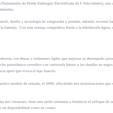
(Transmisión de Doble Embrague Electrificada de 6 Velocidades), una al
aminantes.
 francés, diseño y tecnología de vanguardia y permite, además, recorrer
 la batería). Con esta ventaja competitiva frente a la hibridación ligera
poderosa, con líneas y volúmenes ágiles que mejoran su desempeño aerodi
techo panorámico corredizo con carrocería bitono y los detalles en negro
ancia
sport
que evoca el lujo francés.
ractivo modelo de entrada, el 2008, ofreciendo tres motorizaciones que s
as tres versiones, tiene una razón orientada a fortalecer el enfoque de s
to en disponibilidad como en costos.