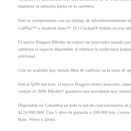
mantiene la atención plena en la carretera.
Este se complementa con un
display
de infoentretenimiento t
CarPlay™ y Android Auto™. El i-Cockpit® brinda acceso adici
El nuevo Peugeot Híbrido incorpora un innovador mando para l
optimiza el espacio disponible al eliminar la tradicional pal
adicional.
Con un acabado que simula fibra de carbono en la zona de ap
Fiel al ADN del león, el nuevo Peugeot ofrece atracción, em
ciudad, el 2008 Híbrido* garantiza una movilidad más sosteni
Disponible en Colombia en toda la red de concesionarios, el
$124.990.000. Con 5 años de garantía o 100.000 km, cuenta c
Ram, Volvo y Zeekr.