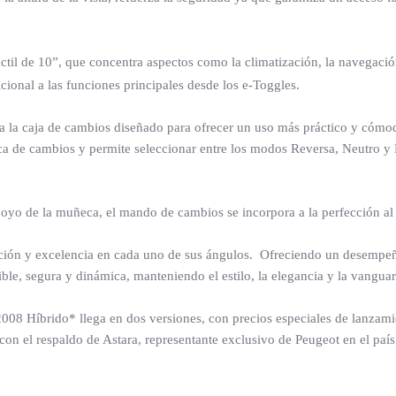
áctil de 10”, que concentra aspectos como la climatización, la navegac
onal a las funciones principales desde los e-Toggles.
a caja de cambios diseñado para ofrecer un uso más práctico y cómodo.
anca de cambios y permite seleccionar entre los modos Reversa, Neutro y
oyo de la muñeca, el mando de cambios se incorpora a la perfección al
oción y excelencia en cada uno de sus ángulos. Ofreciendo un desempeñ
ble, segura y dinámica, manteniendo el estilo, la elegancia y la vangu
 2008 Híbrido* llega en dos versiones, con precios especiales de lanz
on el respaldo de Astara, representante exclusivo de Peugeot en el paí