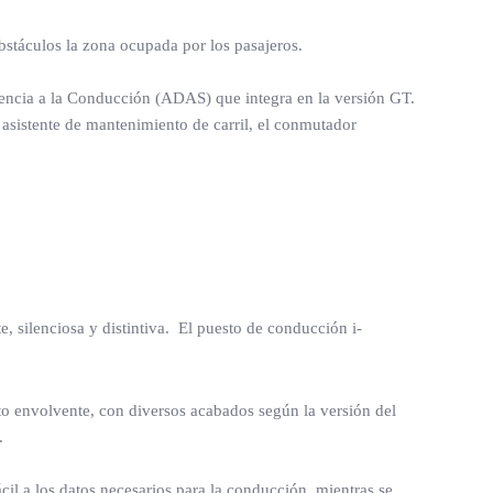
obstáculos la zona ocupada por los pasajeros.
tencia a la Conducción (ADAS) que integra en la versión GT.
 asistente de mantenimiento de carril, el conmutador
 silenciosa y distintiva. El puesto de conducción i-
to envolvente, con diversos acabados según la versión del
s.
ácil a los datos necesarios para la conducción, mientras se