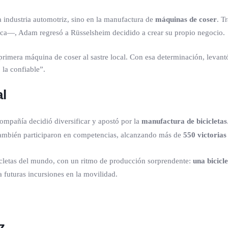
a industria automotriz, sino en la manufactura de
máquinas de coser
. T
poca—, Adam regresó a Rüsselsheim decidido a crear su propio negocio.
imera máquina de coser al sastre local. Con esa determinación, levantó
 la confiable”.
al
ompañía decidió diversificar y apostó por la
manufactura de bicicletas
también participaron en competencias, alcanzando más de
550 victorias 
cicletas del mundo, con un ritmo de producción sorprendente:
una bicicl
 futuras incursiones en la movilidad.
z