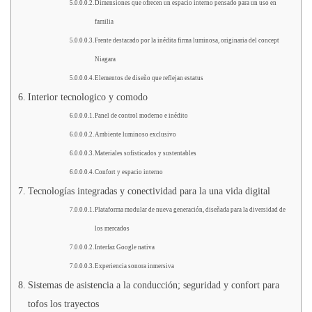
Dimensiones que ofrecen un espacio interno pensado para un uso en
familia
Frente destacado por la inédita firma luminosa, originaria del concept
Niagara
Elementos de diseño que reflejan estatus
Interior tecnologico y comodo
Panel de control moderno e inédito
Ambiente luminoso exclusivo
Materiales sofisticados y sustentables
Confort y espacio interno
Tecnologías integradas y conectividad para la una vida digital
Plataforma modular de nueva generación, diseñada para la diversidad de
los mercados
Interfaz Google nativa
Experiencia sonora inmersiva
Sistemas de asistencia a la conducción; seguridad y confort para
tofos los trayectos