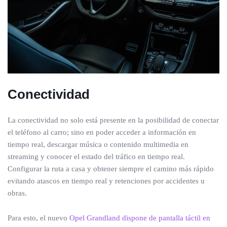
Conectividad
La conectividad no solo está presente en la posibilidad de conectar
el teléfono al carro; sino en poder acceder a información en
tiempo real, descargar música o contenido multimedia en
streaming y conocer el estado del tráfico en tiempo real.
Configurar la ruta a casa y obtener siempre el camino más rápido
evitando atascos en tiempo real y retenciones por accidentes u
obras.
Para esto, el nuevo
Opel Grandland dispone de pantalla táctil en