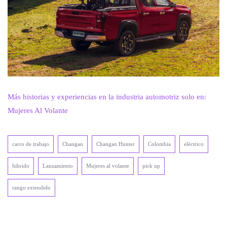
Más historias y experiencias en la industria automotriz solo en:
Mujeres Al Volante
carro de trabajo
Changan
Changan Hunter
Colombia
eléctrico
hibrido
Lanzamiento
Mujeres al volante
pick up
rango extendido