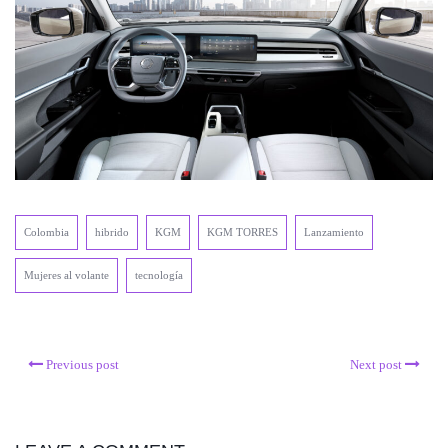
Colombia
hibrido
KGM
KGM TORRES
Lanzamiento
Mujeres al volante
tecnología
Previous post
Next post