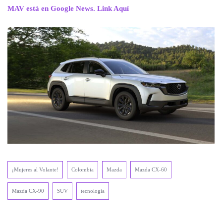
MAV está en Google News. Link Aquí
¡Mujeres al Volante!
Colombia
Mazda
Mazda CX-60
Mazda CX-90
SUV
tecnología