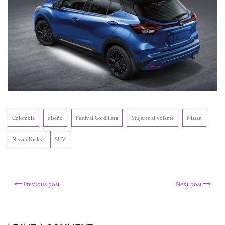
Colombia
diseño
Festival Cordillera
Mujeres al volante
Nissan
Nissan Kicks
SUV
Previous post
Next post