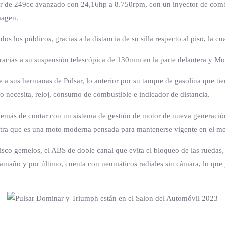
otor de 249cc avanzado con 24,16hp a 8.750rpm, con un inyector de com
magen.
s los públicos, gracias a la distancia de su silla respecto al piso, la c
 gracias a su suspensión telescópica de 130mm en la parte delantera y 
a sus hermanas de Pulsar, lo anterior por su tanque de gasolina que ti
o necesita, reloj, consumo de combustible e indicador de distancia.
demás de contar con un sistema de gestión de motor de nueva generación
uestra que es una moto moderna pensada para mantenerse vigente en el m
disco gemelos, el ABS de doble canal que evita el bloqueo de las rueda
 tamaño y por último, cuenta con neumáticos radiales sin cámara, lo qu