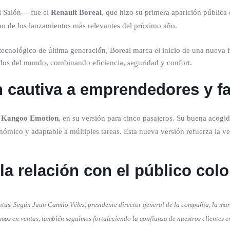
l Salón— fue el
Renault Boreal
, que hizo su primera aparición pública e
no de los lanzamientos más relevantes del próximo año.
tecnológico de última generación, Boreal marca el inicio de una nueva
ados del mundo, combinando eficiencia, seguridad y confort.
cautiva a emprendedores y fa
 Kangoo Emotion
, en su versión para cinco pasajeros. Su buena acog
ómico y adaptable a múltiples tareas. Esta nueva versión refuerza la ver
 la relación con el público co
entas. Según Juan Camilo Vélez, presidente director general de la compañía, la mar
mos en ventas, también seguimos fortaleciendo la confianza de nuestros clientes e