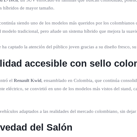
id E-Tech
, un SUV enfocado en familias que buscan comodidad, potencia
os híbridos de mayor tamaño.
 continúa siendo uno de los modelos más queridos por los colombianos de
el modelo tradicional, pero añade un sistema híbrido que mejora la sua
ha captado la atención del público joven gracias a su diseño fresco, s
lidad accesible con sello col
ntró el
Renault Kwid
, ensamblado en Colombia, que continúa consolid
nte eléctrico, se convirtió en uno de los modelos más vistos del stand, 
ehículos adaptados a las realidades del mercado colombiano, sin dejar 
ovedad del Salón