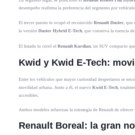
En segundo lugar, se posicionó el
Renault Koleos Full Hybr
desempeño reafirma la preferencia del segmento por vehícul
El tercer puesto lo ocupó el reconocido
Renault Duster
, que
la versión
Duster Hybrid E-Tech
, que conserva la esencia d
El listado lo cerró el
Renault Kardian
, un SUV compacto que 
Kwid y Kwid E-Tech: movi
Entre los vehículos que mayor curiosidad despertaron se enco
movilidad urbana. Junto a él, el nuevo
Kwid E-Tech
, totalme
accesibles.
Ambos modelos refuerzan la estrategia de Renault de ofrecer v
Renault Boreal: la gran n