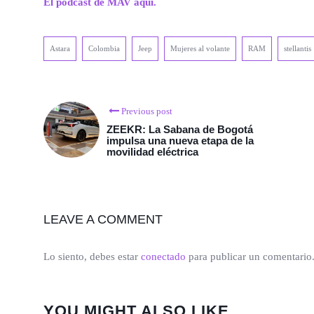
El podcast de MAV aqui.
Astara
Colombia
Jeep
Mujeres al volante
RAM
stellantis
Previous post
ZEEKR: La Sabana de Bogotá
impulsa una nueva etapa de la
movilidad eléctrica
LEAVE A COMMENT
Lo siento, debes estar
conectado
para publicar un comentario
YOU MIGHT ALSO LIKE