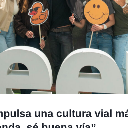
mpulsa una cultura vial m
nda, sé buena vía”