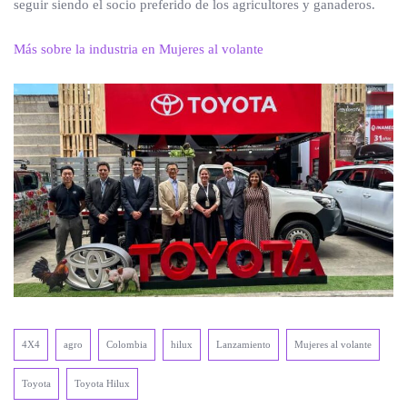
seguir siendo el socio preferido de los agricultores y ganaderos.
Más sobre la industria en Mujeres al volante
4X4
agro
Colombia
hilux
Lanzamiento
Mujeres al volante
Toyota
Toyota Hilux